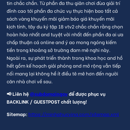
tin chắc chắn. Từ phần đa thu giãn chơi đùa giải trí
đỉnh cao tới phần đa chức vụ thực hiện bao tất cả
sách vàng khuyến mãi giảm báo giá khuyến mãi
kịch tính, tây du ký tập 18 vtv2 chắc chắn rằng chọn
hoàn hảo nhất and tuyệt vời nhất đến phần đa ai ưa
chấp thuận cá online and ý ao mong ngóng kiếm
tiền trong khoảng sở trường đam mê nghi này.
Ngoài ra, sự phát triển thành trong khoa học and hồ
hết gồm kế hoạch giải phóng and mở rộng vẫn tiếp
nối mang lại không hề ít điều tê mê hơn đến người
căn nhà chơi về sau.
📢 Liên hệ
@subdomaingov
để được phục vụ
BACKLINK / GUESTPOST chất lượng!
Sitemap:
https://minhphucvina.com/sitemap.xml