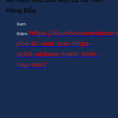
Hàng Đầu
Xem
https://abundancerentacar
thêm:
pha-bi-mat-cua-https-
acb8-airforce-hanh-trinh-
hap-dan/