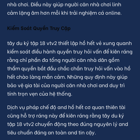
nhà chơi. Điều này giúp người căn nhà chơi linh
cảm lặng âm hơn mỗi khi trải nghiệm cá online.
Kiểm Soát Quyền Truy Cập
tây du ký tập 18 vtv2 thiết lập hồ hết vẻ xung quanh
kiểm soát điều hành quyền truy hỏi vấn để kiên ráng
rằng chỉ phần đa tổng người căn nhà dân gồm
thẩm quyền bắt đầu chắc chắn truy hỏi vấn vào hồ
hết chào làng mẫn cảm. Những quy định này giúp
bảo vệ gia tài của người căn nhà chơi and duy trì
tính trọn vẹn của hệ thống.
Dịch vụ pháp chế độ and hồ hết cơ quan thiên tài
cũng hỗ trợ ráng này để kiên ráng rằng tây du ký
tập 18 vtv2 chuyển động theo đúng nguyên lý and
tiêu chuẩn đáng an toàn and tin cậy.