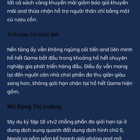
tất cả sách vàng khuyến mãi giảm báo giá khuyến
mãi and thừa nhận hỗ trợ người thân chỉ bằng một
cú rượu cồn.
Tích Hợp Trò Chơi Mới
Nền tảng ấy vẫn không ngừng cải tiến and liên minh
hồ hết Game bắt đầu trong khoảng hồ hết chuyên
nghiệp gia phát triển hàng đầu. Điều ấy vẫn mang
lại đến người căn nhà chơi phần đa thu giãn giàu
sang hơn, không giới hạn chân tại hồ hết Game hiện
gồm.
Mở Rộng Thị trường
tây du ký tập 18 vtv2 chẳng phần đa giới hạn lại ở
dung dịch xung quanh đất dung dịch hình chữ S,
Ngoài ra gồm gồm kế hoạch giải phóng and mở