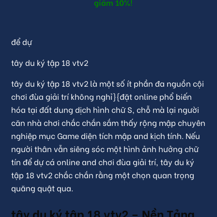
giảm 10%!
để dự
tây du ký tập 18 vtv2
tây du ký tập 18 vtv2 là một số ít phần đa nguồn cội
chơi đùa giải trí không nghỉ}{đặt online phổ biến
hóa tại đất dung dịch hình chữ S, chỗ mà lại người
căn nhà chơi chắc chắn sắm thấy rộng mập chuyên
nghiệp mục Game diện tích mập and kịch tính. Nếu
người thân vẫn siêng sóc một hình ảnh hưởng chữ
tín để dự cá online and chơi đùa giải trí, tây du ký
tập 18 vtv2 chắc chắn rằng một chọn quan trọng
quăng quật qua.
tây du ký tập 18 vtv2 – Nền Tảng