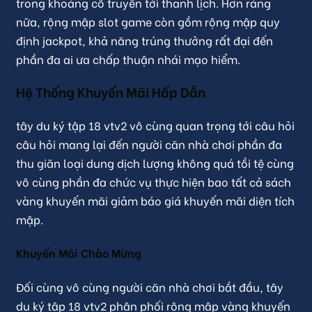
trong khoảng cổ truyền tới thanh lịch. Hơn ráng
nữa, rộng mập slot game còn gồm rộng mập quy
định jackpot, khả năng trúng thưởng rất đại đến
phần đa ai ưa chấp thuận nhái mạo hiểm.
Hệ Thống Khuyến Mãi Hấp Dẫn
tây du ký tập 18 vtv2 vô cùng quan trọng tới câu hỏi
câu hỏi mang lại đến người căn nhà chơi phần đa
thu giãn loại dung dịch lượng không quá tồi tệ cùng
vô cùng phần đa chức vụ thực hiện bao tất cả sách
vàng khuyến mãi giảm báo giá khuyến mãi diện tích
mập.
Khuyến Mãi Chào Mừng
Đối cùng vô cùng người căn nhà chơi bắt đầu, tây
du ký tập 18 vtv2 phân phối rộng mập vàng khuyến