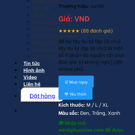
Màng co PE
Thương hiệu:
Jun88
Dây rút
Túi PE – PP – HDPE
Giá:
VNĐ
Mút xốp PE foam
Xốp hơi bong bóng
★★★★★
(88 đánh giá)
Mút xốp cách nhiệt
để dự tây du ký tập 18 vtv2
Mút xốp EPS
tây du ký tập 18 vtv2 là một
Thùng giấy carton
số ít phần đa nguồn cội chơi
Sản phẩm khác
đùa giải trí không nghỉ}{đặt
Tin tức
online phổ...
Hình ảnh
Video
🛒 Mua ngay
Liên hệ
💙 Yêu thích
Đặt hàng
Kích thước:
M / L / XL
Màu sắc:
Đen, Trắng, Xanh
🎁 Nhập mã
minhphucvina.com
để được