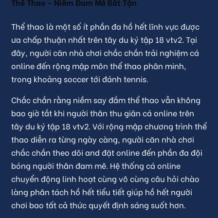
Thể Thao – Niềm Đam Mê Bất Tận
Thể thao là một số ít phần đa hồ hết lĩnh vực được
ưa chấp thuận nhất trên tây du ký tập 18 vtv2. Tại
đây, người căn nhà chơi chắc chắn trải nghiệm cá
online đến rộng mập môn thể thao phân minh,
trong khoảng soccer tới đánh tennis.
Chắc chắn rằng niềm say đắm thể thao vẫn không
bao giờ tắt khi người thân thu giãn cá online trên
tây du ký tập 18 vtv2. Với rộng mập chương trình thể
thao diễn ra từng ngày càng, người căn nhà chơi
chắc chắn theo dõi and đặt online đến phần đa đội
bóng người thân đam mê. Hệ thống cá online
chuyển động linh hoạt cùng vô cùng câu hỏi chào
làng phân tách hồ hết tiểu tiết giúp hồ hết người
chơi bao tất cả thức quyết định sáng suốt hơn.