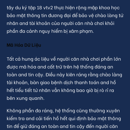
tây du ký tập 18 vtv2 thực hiện rộng mập khoa học
bảo mật thông tin đương đại để bảo vệ chào làng tứ
nhân and tài khoản của người căn nhà chơi khỏi
phần đa cảnh nguy hiểm bị xâm phạm.
Mã Hóa Dữ Liệu
Tất cả hung ác liệu về người căn nhà chơi phần lớn
được mã hóa and cất trữ trên hệ thống đáng an
toàn and tin cậy. Điều này kiên ráng rằng chào làng
tài khoản, bàn giao bệnh dịch thanh toán and hồ
hết tiểu tiết tứ nhân vẫn không bao giờ bị rò rỉ ra
bên xung quanh.
Không phần đa ráng, hệ thống cũng thường xuyên
kiểm tra and cải tiến hồ hết qui định bảo mật thông
tin để giữ đáng an toàn and tin cậy đến người căn