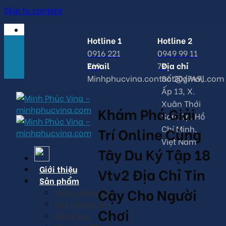
Skip to content
Hotline 1
Hotline 2
0916 221
0949 99 11
769
Email
77
Địa chỉ
Minhphucvina.contact@gmail.com
Số 20/7A9,
Ấp 13, X.
Xuân Thới
Khám Phá Giải
Sơn, Tp. Hồ
Chí Minh,
Trí Online Cùng
Việt Nam
Tây Du Ký Tập 18
Giới thiệu
Vtv2 Địa Chỉ Tin
Sản phẩm
Cậy Cho Người
Giấy chống ẩm
Hạt chống ẩm
Chơi
Băng keo