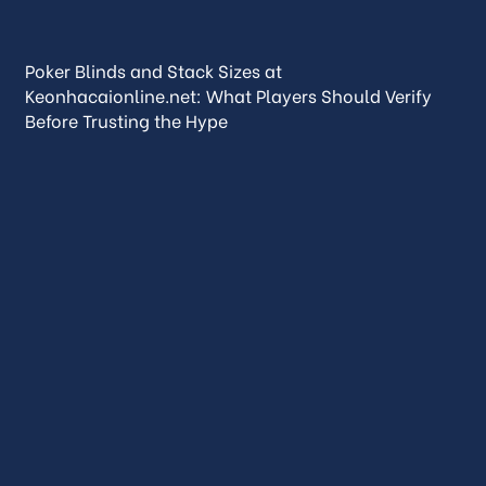
Poker Blinds and Stack Sizes at
Keonhacaionline.net: What Players Should Verify
Before Trusting the Hype