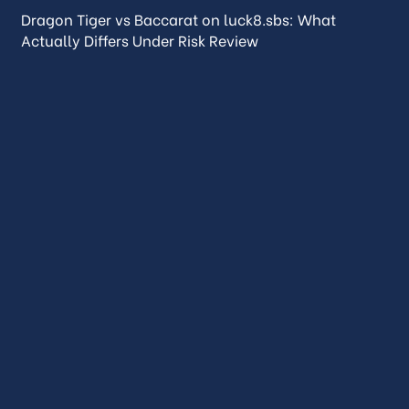
Dragon Tiger vs Baccarat on luck8.sbs: What
Actually Differs Under Risk Review