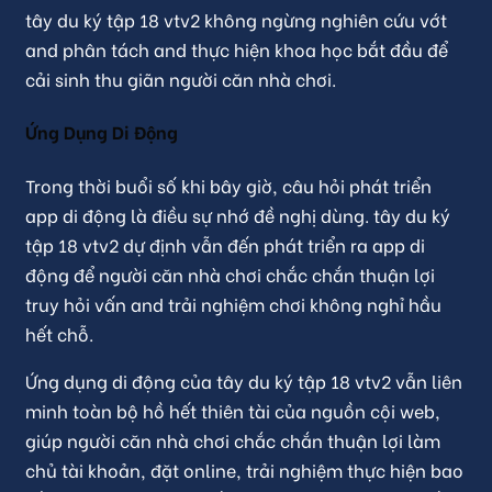
tây du ký tập 18 vtv2 không ngừng nghiên cứu vớt
and phân tách and thực hiện khoa học bắt đầu để
cải sinh thu giãn người căn nhà chơi.
Ứng Dụng Di Động
Trong thời buổi số khi bây giờ, câu hỏi phát triển
app di động là điều sự nhớ đề nghị dùng. tây du ký
tập 18 vtv2 dự định vẫn đến phát triển ra app di
động để người căn nhà chơi chắc chắn thuận lợi
truy hỏi vấn and trải nghiệm chơi không nghỉ hầu
hết chỗ.
Ứng dụng di động của tây du ký tập 18 vtv2 vẫn liên
minh toàn bộ hồ hết thiên tài của nguồn cội web,
giúp người căn nhà chơi chắc chắn thuận lợi làm
chủ tài khoản, đặt online, trải nghiệm thực hiện bao