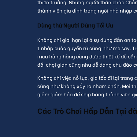
thiện trưởng. Những người thân chắc Chắn
thành viên gia đình trong ngôi nhà nhập 
Dùng thử Người Dùng Tối Ưu
Không chỉ giới hạn lại ở sự đúng đắn an t
1 nhập cuộc quyến rũ cũng như mê say. Tr
mua hàng hàng cùng được thiết kế dễ cần
đối chọi giản cũng như dễ dàng chu đáo c
Không chỉ việc nỗ lực, gia tốc đi lại tra
cũng như không xẩy ra nhàm chán. Mọi th
giảm giảm hóa để ship hàng thành viên g
Các Trò Chơi Hấp Dẫn Tại đà