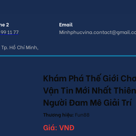
ne 2
Email
99 11 77
Minhphucvina.contact@gmail.c
 Tp. Hồ Chí Minh,
Khám Phá Thế Giới Ch
Vận Tin Mới Nhất Thi
Người Đam Mê Giải Trí
Thương hiệu:
Fun88
Giá:
VNĐ