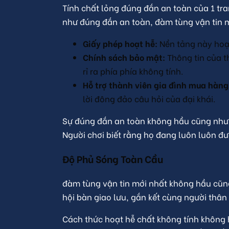
Tính chất lỏng đúng đắn an toàn của 1 tr
như đúng đắn an toàn, đàm tùng vận tin 
Giấy phép hoạt hễ:
Nền tảng này hoạt
Chính sách bảo mật:
Thông tin của t
rỉ ra phía phía không tính.
Hỗ trợ thành viên gia đình mua hàng
lời đông đảo câu hỏi của đại khái.
Sự đúng đắn an toàn không hầu cũng như 
Người chơi biết rằng họ đang luôn luôn đ
Độ Phủ Sóng Toàn Cầu
đàm tùng vận tin mới nhất không hầu cũng
hội bàn giao lưu, gắn kết cùng người thâ
Cách thức hoạt hễ chất không tính không