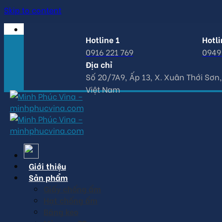
Skip to content
Hotline 1
Hotli
0916 221 769
0949 
Địa chỉ
Số 20/7A9, Ấp 13, X. Xuân Thới Sơn,
Việt Nam
Giới thiệu
Sản phẩm
Giấy chống ẩm
Hạt chống ẩm
Băng keo