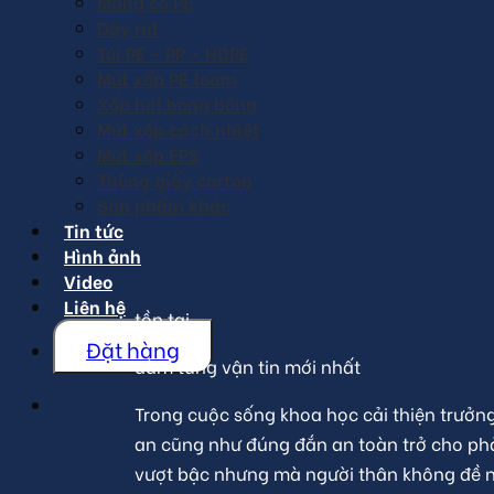
Màng co PE
Dây rút
Túi PE – PP – HDPE
Mút xốp PE foam
Xốp hơi bong bóng
Mút xốp cách nhiệt
Mút xốp EPS
Thùng giấy carton
Sản phẩm khác
Tin tức
Hình ảnh
Video
Liên hệ
tồn tại
Đặt hàng
đàm tùng vận tin mới nhất
Trong cuộc sống khoa học cải thiện trưởn
an cũng như đúng đắn an toàn trở cho ph
vượt bậc nhưng mà người thân không đề n