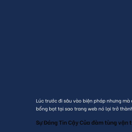
Lúc trước đi sâu vào biện pháp nhưng mà 
bổng bạt tại sao trang web nó lại trở thà
Sự Đáng Tin Cậy Của đàm tùng vận t