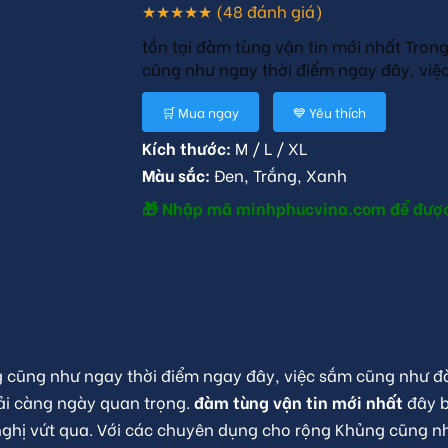
★★★★★
(48 đánh giá)
tồn tại đàm tùng vận tin mới nhất Tron
cũng như ngay thời điểm ngay đây, việc
🛒 Mua ngay
💙 Yêu thích
Kích thước:
M / L / XL
Màu sắc:
Đen, Trắng, Xanh
🎁 Nhập mã
minhphucvina.com
để được
g cũng như ngay thời điểm ngay đây, việc sắm cũng như đào
ải càng ngày quan trọng.
đàm tùng vận tin mới nhất
đây b
ghị vứt qua. Với các chuyên dụng cho rộng Khủng cũng nh