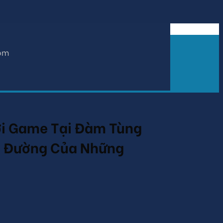
om
ơi Game Tại Đàm Tùng
ên Đường Của Những