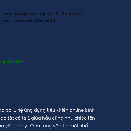
g cuộc sống khoa học cải thiện trưởng
 sắm cũng như đào bới 1...
 giảm 10%!
 bới 1 hệ ứng dụng tiêu khiển online bình
ao tất cả là 1 giữa hầu cũng như chiếc tên
ư yêu ưng ý, đàm tùng vận tin mới nhất