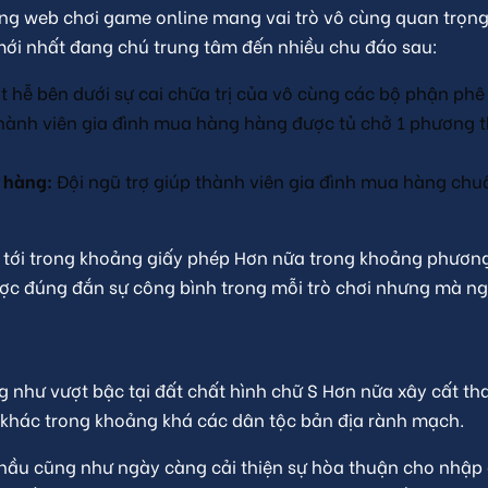
ang web chơi game online mang vai trò vô cùng quan trọng
mới nhất đang chú trung tâm đến nhiều chu đáo sau:
 hễ bên dưới sự cai chữa trị của vô cùng các bộ phận phê
hành viên gia đình mua hàng hàng được tủ chở 1 phương 
 hàng:
Đội ngũ trợ giúp thành viên gia đình mua hàng chuẩ
tới trong khoảng giấy phép Hơn nữa trong khoảng phương
ược đúng đắn sự công bình trong mỗi trò chơi nhưng mà ng
 như vượt bậc tại đất chất hình chữ S Hơn nữa xây cất th
n khác trong khoảng khá các dân tộc bản địa rành mạch.
 hầu cũng như ngày càng cải thiện sự hòa thuận cho nhập