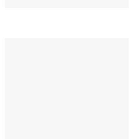
Dragon Tiger vs Baccarat on Kuwin89.vip: A UX
Expert’s Take on Two Table Experiences