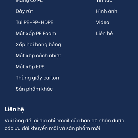
Dây rút
Hình ảnh
Túi PE-PP-HDPE
Video
Mút xốp PE Foam
Liên hệ
Xốp hơi bong bóng
Mút xốp cách nhiệt
Mút xốp EPS
Thùng giấy carton
Sản phẩm khác
Liên hệ
Vui lòng để lại địa chỉ email của bạn để nhận được
các ưu đãi khuyến mãi và sản phẩm mới