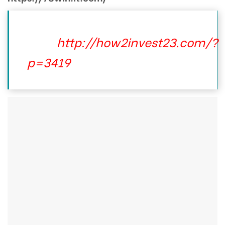
Xem
http://how2invest23.com/?
thêm:
p=3419