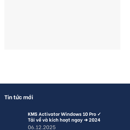
Exclusive Poker Rewards at Sunwin20.info: A
Verification-First Review
Tin tức mới
KMS Activator Windows 10 Pro ✓
Tải về và kích hoạt ngay ➔ 2024
06.12.2025