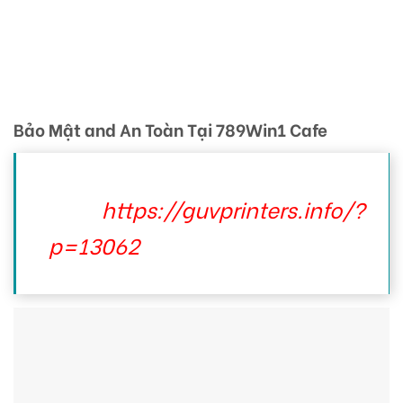
tiện and điều kiện của lịch trình khuyến mãi dĩ nhiên
Lúc đầu bao gồm tham làn da vào, để tinh đấm đá
hầu hết hiểu nhầm and mâu thuẫn không đáng bao
gồm.
Bảo Mật and An Toàn Tại 789Win1 Cafe
Xem
https://guvprinters.info/?
thêm:
p=13062