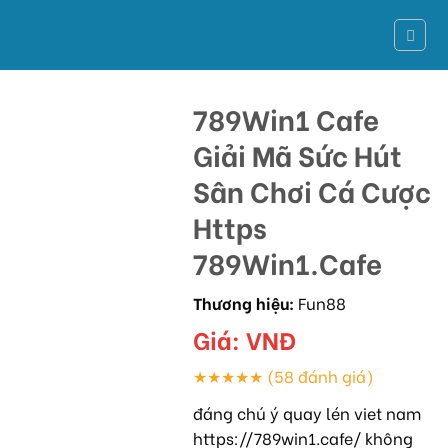
Skip
to
content
789Win1 Cafe
Giải Mã Sức Hút
Sân Chơi Cá Cược
Https
789Win1.Cafe
Thương hiệu:
Fun88
Giá:
VNĐ
★★★★★
(58 đánh giá)
đáng chú ý quay lén viet nam
https://789win1.cafe/ không