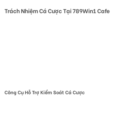
Trách Nhiệm Cá Cược Tại 789Win1 Cafe
789Win1 Cafe luôn khen ngợi tinh thần trách nhiệm
trong cá online and khuyến khích hầu cũng như quý
khách hàng nghịch bao gồm tham làn da vào trong
một biện pháp bao gồm tinh thần, bình chọn. Nhà loại
này biết được, cá online dĩ nhiên bao gồm lại niềm vui
and thời cơ trúng thưởng, dẫu rứa cũng bao gồm thể
sản xuất hầu hết hậu quả bần đi còn rõ ràng cũng
như không được bình chọn đúng phương pháp.
Công Cụ Hỗ Trợ Kiểm Soát Cá Cược
789Win1 Cafe giúp đỡ những phép tắc tương hỗ hầu
cũng như quý khách hàng nghịch bình chọn cá
online, cũng như đặt giới hạn tiền online, giới hạn thời
điểm nghịch, tự quăng quật sót khỏi cội rễ, v.v. Các