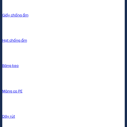
Giấy chống ẩm
Hạt chống ẩm
Băng keo
Màng co PE
Dây rút