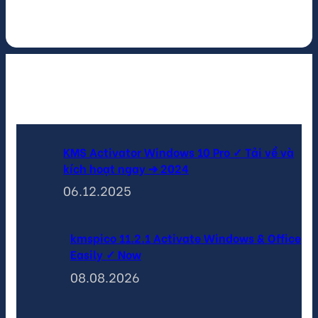
- Nhẹ,
không
mùi.
Tin tức mới
KMS Activator Windows 10 Pro ✓ Tải về và
kích hoạt ngay ➔ 2024
06.12.2025
kmspico 11.2.1 Activate Windows & Office
Easily ✓ Now
08.08.2026