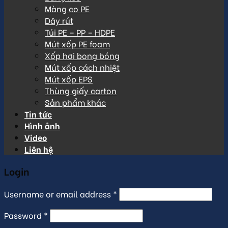
Màng co PE
Dây rút
Túi PE – PP – HDPE
Mút xốp PE foam
Xốp hơi bong bóng
Mút xốp cách nhiệt
Mút xốp EPS
Thùng giấy carton
Sản phẩm khác
Tin tức
Hình ảnh
Video
Liên hệ
Login
Username or email address
*
Password
*