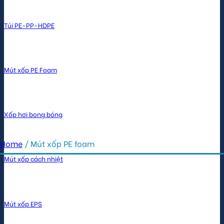
Túi PE-PP-HDPE
Mút xốp PE Foam
Xốp hơi bong bóng
Home
/
Mút xốp PE foam
Mút xốp cách nhiệt
Mút xốp EPS