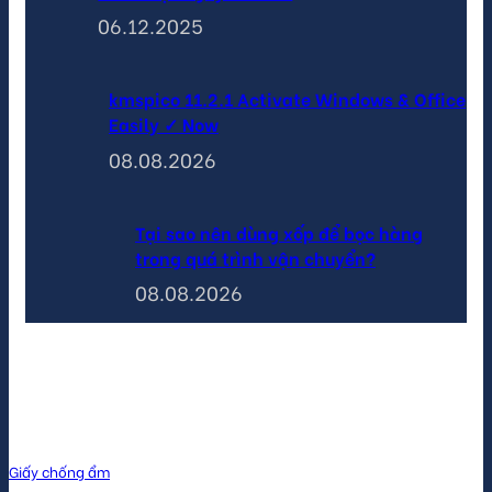
06.12.2025
kmspico 11.2.1 Activate Windows & Office
Easily ✓ Now
08.08.2026
Tại sao nên dùng xốp để bọc hàng
trong quá trình vận chuyển?
08.08.2026
Sản phẩm
Giấy chống ẩm