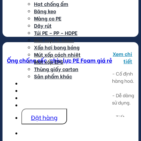
Hạt chống ẩm
1m4
Băng keo
Màng co PE
Dây rút
Túi PE – PP – HDPE
Mút xốp PE foam
Xốp hơi bong bóng
Xem chi
Mút xốp cách nhiệt
Ống chống sốc, chịu lực PE Foam giá rẻ
tiết
Mút xốp EPS
Thùng giấy carton
- Cố định
Sản phẩm khác
hàng hoá.
Tin tức
Hình ảnh
- Dễ dàng
Video
sử dụng.
Liên hệ
Đặt hàng
- Tiết
kiệm chi
phí.