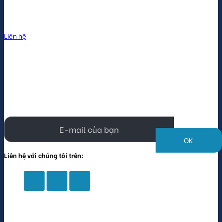
Liên hệ
Liên hệ
Vui lòng để lại địa chỉ email của bạn để nhận được các
ưu đãi khuyến mãi và sản phẩm mới
Liên hệ với chúng tôi trên:
Tin tức mới