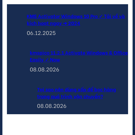
KMS Activator Windows 10 Pro ✓ Tải về và
kích hoạt ngay ➔ 2024
06.12.2025
kmspico 11.2.1 Activate Windows & Office
Easily ✓ Now
08.08.2026
Tại sao nên dùng xốp để bọc hàng
trong quá trình vận chuyển?
08.08.2026
Sản phẩm