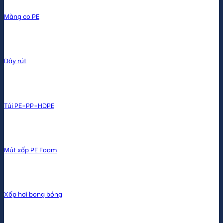
Màng co PE
Dây rút
Túi PE-PP-HDPE
Mút xốp PE Foam
Xốp hơi bong bóng