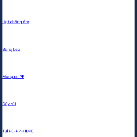
Hạt chống ẩm
Băng keo
Màng co PE
Dây rút
Túi PE-PP-HDPE