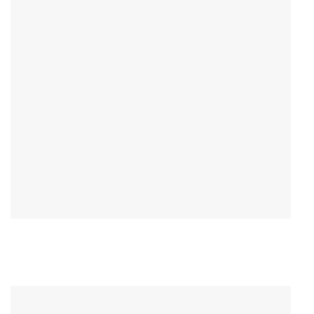
Classic Table Entertainment Reviewed in the f168.vet
Guide: A First-Session Plan