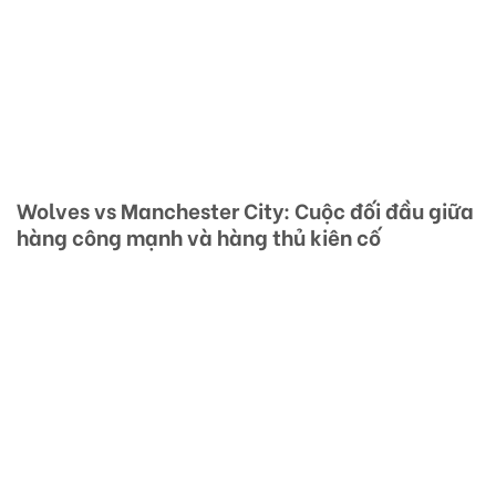
sao các biến động về tỷ lệ kèo và tình hình lực lượng
trong quá trình trận đấu diễn ra để có quyết định
chính xác. Các chuyên gia F8BET cũng nhấn mạnh
rằng, luôn giữ tinh thần bình tĩnh và không đặt cược
quá đà, đặc biệt trong các trận đấu nhà nghề có
nhiều biến số như thế này.
Wolves vs Manchester City: Cuộc đối đầu giữa
hàng công mạnh và hàng thủ kiên cố
Trong cuộc đối đầu này, chúng ta chứng kiến màn
đụng độ hấp dẫn giữa hàng công của Manchester City
và hàng thủ kiên cố của Wolves. City có khả năng
kiểm soát bóng lâu, cùng những đường chuyền sáng
tạo, khiến đối phương phải chật vật để giữ lưới. Trong
khi đó, Wolves dựa vào tổ chức phòng ngự chắc chắn,
phản công nhanh và khai thác điểm yếu của đối
phương để ghi bàn. Trận đấu này sẽ là cuộc chiến cân