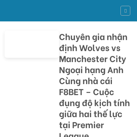
Skip
to
content
Chuyên gia nhận
định Wolves vs
Manchester City
Ngoại hạng Anh
Cùng nhà cái
F8BET – Cuộc
đụng độ kịch tính
giữa hai thế lực
tại Premier
League