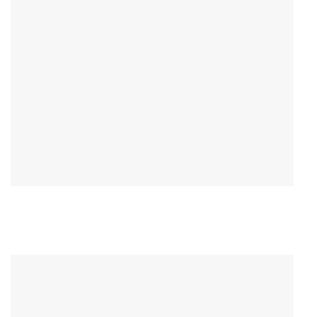
Kubet Trang Chủ Review: An Independent Look at the
Complete User Flow