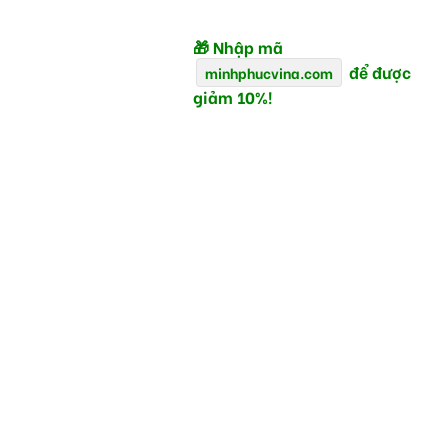
Màu sắc:
Đen, Trắng, Xanh
🎁 Nhập mã
để được
minhphucvina.com
giảm 10%!
Chuyên gia nhận định: Wolves vs Manchester City
Ngoại hạng Anh Cùng nhà cái F8BET là nội dung
không thể bỏ qua đối với các fan bóng đá yêu thích
giải đấu khắc nghiệt nhất hành tinh. Trận đấu này
không chỉ đơn thuần là cuộc chạm trán giữa hai đội
bóng mà còn mang ý nghĩa chiến thuật, tâm lý và lịch
sử đối đầu đáng xem nhất trong mùa giải năm nay.
Bên cạnh đó, sự yếu tố của nhà cái F8BET tiếp tục
giúp người chơi có thêm nhiều cơ hội để đặt cược
đúng đắn và chiến thắng lớn. Trong bài viết này,