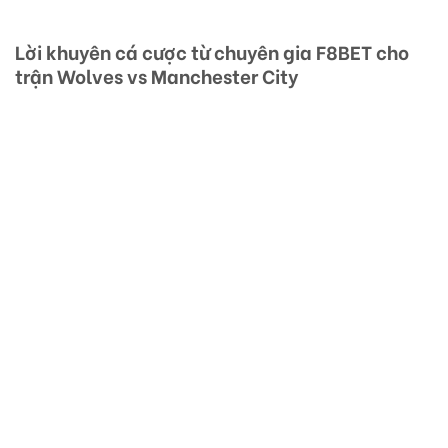
này.
Lời khuyên cá cược từ chuyên gia F8BET cho
trận Wolves vs Manchester City
Với tình hình hiện tại, các chuyên gia của F8BET
khuyên người chơi nên cân nhắc đặt cược vào khả
năng Manchester City thắng kèo châu Á, hoặc chọn tỷ
số chênh lệch 2 bàn trở lên để tối ưu hóa lợi nhuận.
Ngoài ra, việc đặt cược vào khả năng Haaland ghi bàn
cũng rất khả thi, dựa trên phong độ thi đấu gần đây
của chân sút này. Những người chơi thích cá cược
theo chiến thuật có thể lựa chọn kèo trên trong hiệp 1,
khi City sớm nhập trận và kiểm soát bóng tốt.
Đối với các cược phụ, người ta có thể đánh giá khả
năng Wolves ghi bàn hoặc cầu thủ mở tỷ số là những
lựa chọn hấp dẫn nhất. Tuy nhiên, cần theo dõi sát