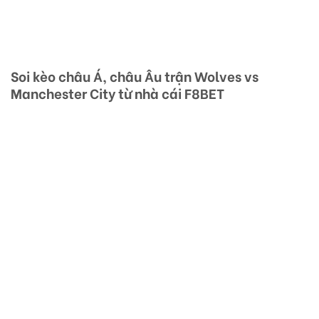
Wolves có thể gây đột biến trong chiến thuật phòng
ngự nhỏ của City, tạo ra những cơ hội bất ngờ cho đội
chủ nhà.
Soi kèo châu Á, châu Âu trận Wolves vs
Manchester City từ nhà cái F8BET
Phân tích kèo nhà cái là điều không thể bỏ qua để
giúp người chơi đưa ra quyết định chính xác. Trong lần
đụng độ này, nhà cái F8BET đưa ra mức kèo châu Á
khá cao dành cho Manchester City, thể hiện sự tin
tưởng vào khả năng chiến thắng của đội khách. Cụ
thể, kèo chấp khoảng 1.5 trái hoặc cao hơn, tùy vào
thời điểm đặt cược. Trong bối cảnh đội bóng của
Guardiola đang giữ phong độ cao, kèo châu Á này có
vẻ hợp lý, song người chơi cần cân nhắc khả năng
Wolves có thể gây khó dễ hoặc ít nhất là giữ vững tỷ
số.