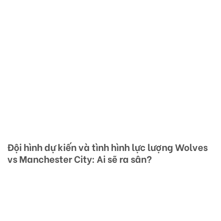
Về kèo châu Âu, tỷ lệ Hòa và thắng của đội chủ nhà
Wolves cho thấy nhà cái khá cân nhắc giữa việc đặt
niềm tin vào đội khách hay đội chủ nhà. Dù vậy,
Manchester City vẫn được xem là đội có khả năng
thắng cao hơn dựa trên hình thức và đẳng cấp đội
hình. Người chơi nên cân nhắc các mức cược mid-
range để tối ưu hóa khả năng thắng và hạn chế rủi ro,
đồng thời theo dõi sát sao những biến động tỷ lệ
trong quá trình diễn ra trận đấu.
Đội hình dự kiến và tình hình lực lượng Wolves
vs Manchester City: Ai sẽ ra sân?
Trong bối cảnh này, việc dự đoán đội hình ra sân của
Wolves và Manchester City sẽ giúp chúng ta hiểu rõ
hơn về khả năng chiến thuật của từng bên. Wolves có
thể sẽ duy trì đội hình 4-2-3-1, trong đó trung phong