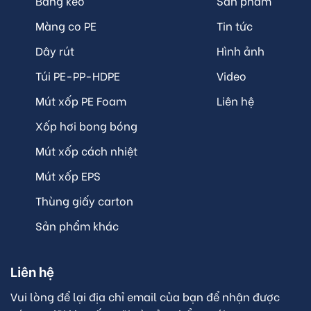
Băng keo
Sản phẩm
Màng co PE
Tin tức
Dây rút
Hình ảnh
Túi PE-PP-HDPE
Video
Mút xốp PE Foam
Liên hệ
Xốp hơi bong bóng
Mút xốp cách nhiệt
Mút xốp EPS
Thùng giấy carton
Sản phẩm khác
Liên hệ
Vui lòng để lại địa chỉ email của bạn để nhận được