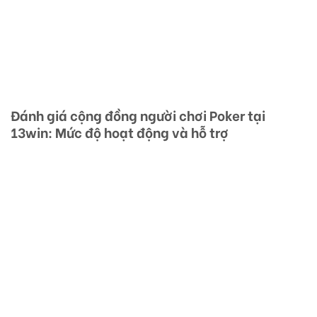
và nhanh chóng. Đặc biệt, các phản hồi từ cộng đồng
cho thấy, kể cả trong điều kiện mạng yếu hay chênh
lệch về thiết bị, trải nghiệm vẫn cực kỳ tốt, qua đó
giúp người chơi thêm tự tin, thoải mái thể hiện kỹ
năng của mình khi chơi Poker.
Đánh giá cộng đồng người chơi Poker tại
13win: Mức độ hoạt động và hỗ trợ
Cộng đồng Poker tại 13win tập trung đông đảo và
năng động, thể hiện qua các trận đấu liên tục, các
giải đấu quy mô và các hoạt động cộng đồng sôi nổi.
Người chơi đều có ý thức chia sẻ kinh nghiệm, chiến
thuật, cùng nhau trao đổi để nâng cao trình độ cá
nhân. Chính sự gắn kết này đã tạo ra một không khí
lành mạnh, tích cực, giúp duy trì sự hứng thú lâu dài
và thu hút những tay chơi mới gia nhập.