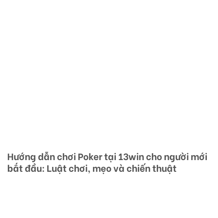
tắc rõ ràng và minh bạch.
Về mặt bảo mật, dữ liệu cá nhân và tài chính của
người chơi tại 13win đều được mã hóa, lưu trữ an toàn
trên hệ thống máy chủ đạt tiêu chuẩn quốc tế. Các
giao dịch rút, nạp đều thực hiện qua các cổng thanh
toán uy tín, đảm bảo tốc độ nhanh chóng và an toàn
tối đa. Chính nhờ sự chú trọng vào tính công bằng và
bảo mật này, người chơi có thể yên tâm tuyệt đối khi
tham gia các trận đấu Poker mà không phải lo lắng về
rủi ro lừa đảo, gian lận hay mất mát dữ liệu.
Hướng dẫn chơi Poker tại 13win cho người mới
bắt đầu: Luật chơi, mẹo và chiến thuật
Đối với người mới bắt đầu, chơi Poker có thể gây bối
rối vì luật chơi khá phức tạp nếu không nắm vững các
quy tắc cơ bản. Tại 13win, các hướng dẫn chi tiết về