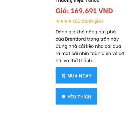
Giá:
169,691
VNĐ
★★★★
(83 đánh giá)
Đánh giá khả năng bứt phá
của Brentford trong trận này
Cùng nhà cái kèo nhà cái đưa
ra một cái nhìn toàn diện về cơ
hội và thử thách...
🛒 MUA NGAY
💙 YÊU THÍCH
Kích thước:
M / L / XL
Màu sắc:
Đen, Trắng, Xanh