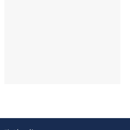
Poker Blinds and Stack Sizes at 8xbet71.live: A Risk-
First Guide for Players