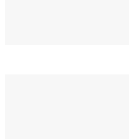
Classic Table Entertainment Reviewed in the f168.vet
Guide: A First-Session Plan