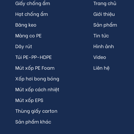
Giấy chống ẩm
Trang chủ
Hạt chống ẩm
Giới thiệu
Băng keo
Sản phẩm
Màng co PE
Tin tức
Dây rút
Hình ảnh
Túi PE-PP-HDPE
Video
Mút xốp PE Foam
Liên hệ
Xốp hơi bong bóng
Mút xốp cách nhiệt
Mút xốp EPS
Thùng giấy carton
Sản phẩm khác