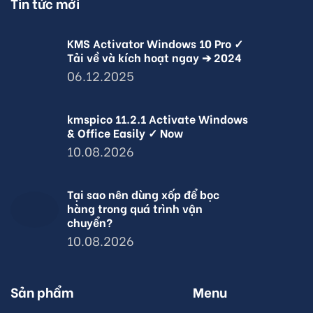
Tin tức mới
KMS Activator Windows 10 Pro ✓
Tải về và kích hoạt ngay ➔ 2024
06.12.2025
kmspico 11.2.1 Activate Windows
& Office Easily ✓ Now
10.08.2026
Tại sao nên dùng xốp để bọc
hàng trong quá trình vận
chuyển?
10.08.2026
Sản phẩm
Menu