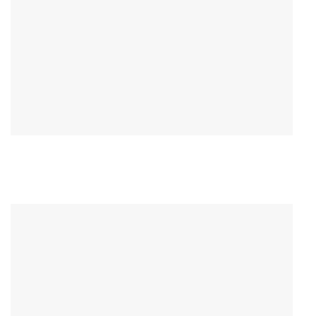
Dragon Tiger vs Baccarat on luck8.sbs: What Actually
Differs Under Risk Review