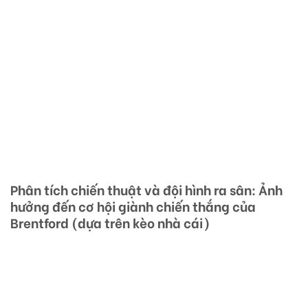
Ngoài ra, các nhà chuyên môn còn nhấn mạnh rằng
nhịp điệu và sự chủ động trong các tình huống tấn
công là yếu tố khẳng định khả năng bứt phá của
Brentford. Phân tích từ góc nhìn của các chuyên gia
kèo nhà cái cũng chỉ ra rằng, sự tự tin, nâng cao tinh
thần đồng đội và chiến thuật chơi linh hoạt là chìa
khoá để đội bóng này có thể tạo ra đột biến trong trận
đấu và bứt phá đúng thời điểm quyết định.
Phân tích chiến thuật và đội hình ra sân: Ảnh
hưởng đến cơ hội giành chiến thắng của
Brentford (dựa trên kèo nhà cái)
Chiến thuật thi đấu của Brentford chính là yếu tố
quyết định đến khả năng giành chiến thắng, đặc biệt
trong các trận đấu mang tính quyết định hoặc gặp đối
thủ mạnh hơn. Cách bố trí đội hình, sử dụng huấn