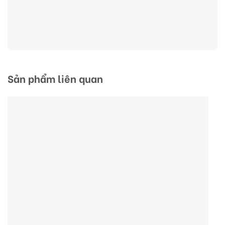
Sản phẩm liên quan