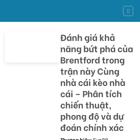
Skip
to
content
Đánh giá khả
năng bứt phá của
Brentford trong
trận này Cùng
nhà cái kèo nhà
cái – Phân tích
chiến thuật,
phong độ và dự
đoán chính xác
Thương hiệu:
Fun88