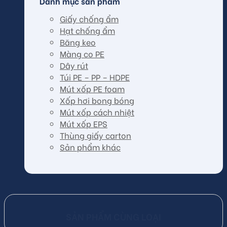
Danh mục sản phẩm
Giấy chống ẩm
Hạt chống ẩm
Băng keo
Màng co PE
Dây rút
Túi PE – PP – HDPE
Mút xốp PE foam
Xốp hơi bong bóng
Mút xốp cách nhiệt
Mút xốp EPS
Thùng giấy carton
Sản phẩm khác
SẢN PHẨM CÙNG LOẠI