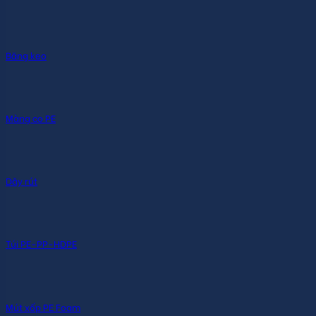
Băng keo
Màng co PE
Dây rút
Túi PE-PP-HDPE
Mút xốp PE Foam