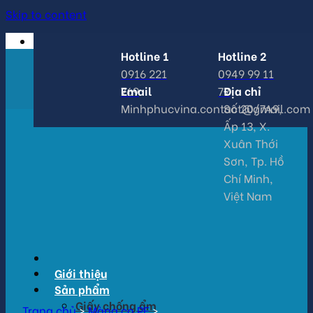
Skip to content
Hotline 1
Hotline 2
0916 221
0949 99 11
769
Email
77
Địa chỉ
Minhphucvina.contact@gmail.com
Số 20/7A9,
Ấp 13, X.
Xuân Thới
Sơn, Tp. Hồ
Chí Minh,
Việt Nam
Giới thiệu
Sản phẩm
Giấy chống ẩm
Trang chủ
>
Màng co PE
>