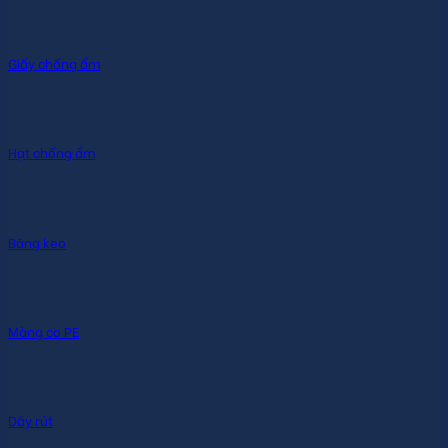
Giấy chống ẩm
Hạt chống ẩm
Băng keo
Màng co PE
Dây rút