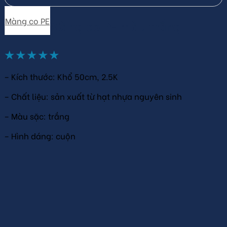
Màng co PE
Màng co PE màu trắng
★
★
★
★
★
– Kích thước: Khổ 50cm, 2.5K
– Chất liệu: sản xuất từ hạt nhựa nguyên sinh
– Màu sặc: trắng
– Hình dáng: cuộn