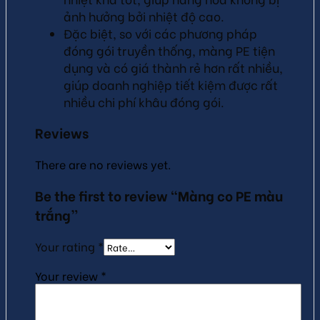
ảnh hưởng bởi nhiệt độ cao.
Đặc biệt, so với các phương pháp
đóng gói truyền thống, màng PE tiện
dụng và có giá thành rẻ hơn rất nhiều,
giúp doanh nghiệp tiết kiệm được rất
nhiều chi phí khâu đóng gói.
Reviews
There are no reviews yet.
Be the first to review “Màng co PE màu
trắng”
Your rating
*
Your review
*