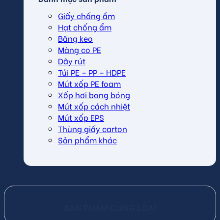
Giấy chống ẩm
Hạt chống ẩm
Băng keo
Màng co PE
Dây rút
Túi PE – PP – HDPE
Mút xốp PE foam
Xốp hơi bong bóng
Mút xốp cách nhiệt
Mút xốp EPS
Thùng giấy carton
Sản phẩm khác
SẢN PHẨM CÙNG LOẠI