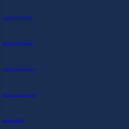
Túi PE-PP-HDPE
Mút xốp PE Foam
Xốp hơi bong bóng
Mút xốp cách nhiệt
Mút xốp EPS