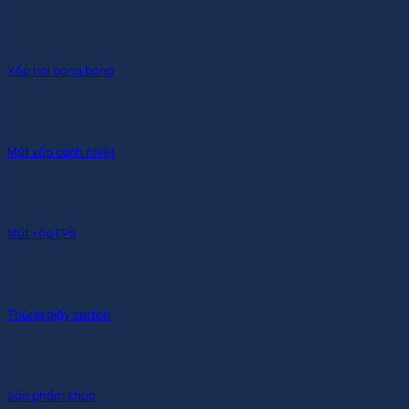
Xốp hơi bong bóng
Mút xốp cách nhiệt
Mút xốp EPS
Thùng giấy carton
Sản phẩm khác