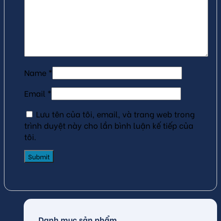
Name
*
Email
*
Lưu tên của tôi, email, và trang web trong
trình duyệt này cho lần bình luận kế tiếp của
tôi.
Danh mục sản phẩm