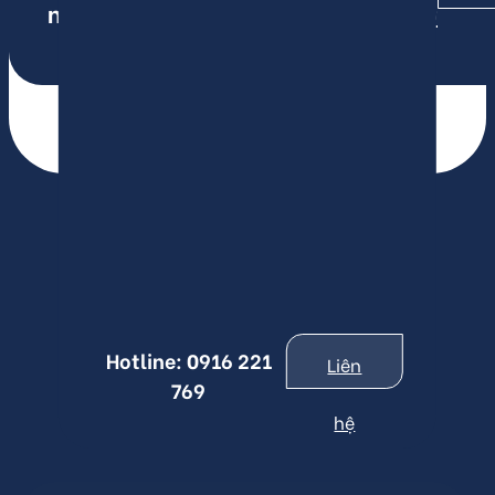
nhận ưu
769
đãi
Hotline:
0916 221
Liên
769
hệ