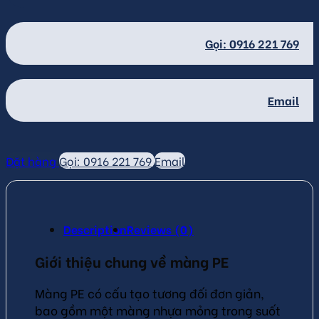
Gọi: 0916 221 769
Email
Đặt hàng
Gọi: 0916 221 769
Email
Description
Reviews (0)
Giới thiệu chung về màng PE
Màng PE có cấu tạo tương đối đơn giản,
bao gồm một màng nhựa mỏng trong suốt